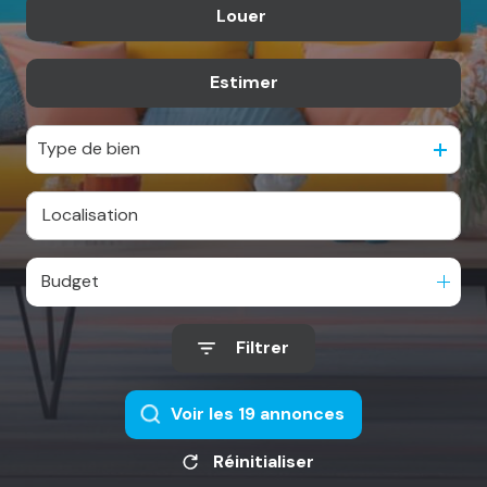
Louer
notre
De l'ancien
agence
Estimer
à l'année
alerte
e-
Type de bien
mail
notre
actualité
Budget
contact
Filtrer
Voir les
19
annonces
Réinitialiser