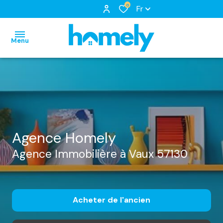
0
Fr
Menu
accueil
nos
biens
notre
biens
à
équipe
Agence Homely
nos
louer
nos
locations
Agence Immobilière à Vaux 57130
biens
services
biens
loués
vendus
Acheter
de l'ancien
estimation