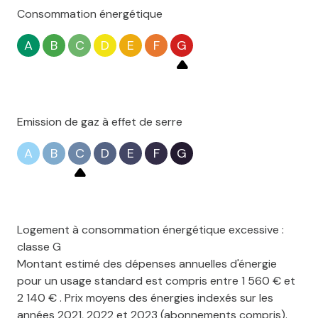
Consommation énergétique
A
B
C
D
E
F
G
Emission de gaz à effet de serre
A
B
C
D
E
F
G
Logement à consommation énergétique excessive :
classe G
Montant estimé des dépenses annuelles d'énergie
pour un usage standard est compris entre 1 560 € et
2 140 € . Prix moyens des énergies indexés sur les
années 2021, 2022 et 2023 (abonnements compris).