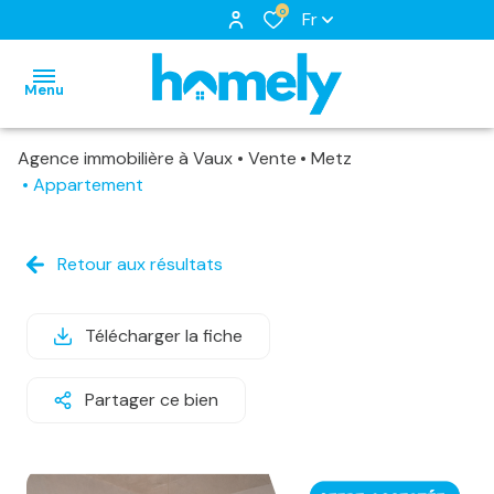
0
Fr
Menu
Agence immobilière à Vaux
Vente
Metz
accueil
Appartement
nos
biens
notre
biens
Retour aux résultats
à
équipe
nos
louer
nos
locations
Télécharger la fiche
biens
services
biens
loués
Partager ce bien
vendus
estimation