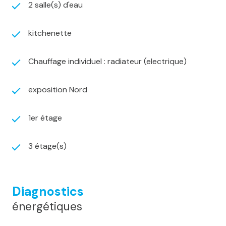
2 salle(s) d'eau
représente une opportunité supplémentaire pour
investisseurs
Facilité de stationnement
dans la rue et
kitchenette
stationnement supplémentaire à proximité immédiate
au parking Coislin
Chauffage individuel : radiateur (electrique)
Pour plus d’informations ou pour organiser une visite,
contactez
Luan Fernández
au
06 15 80 31 22
.
exposition Nord
Agent commercial immatriculé au RSAC de Metz sous
le numéro
930 428 966
.
1er étage
3 étage(s)
Diagnostics
énergétiques