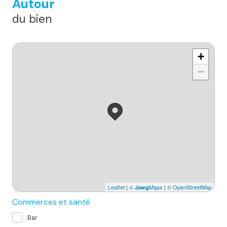
Autour
du bien
+
−
Leaflet
|
©
Maps
|
© OpenStreetMap
Jawg
Commerces et santé
Bar