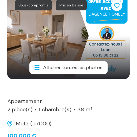
notre
Sous-compromis
Prix en baisse
agence
alerte
e-
mail
notre
actualité
Afficher toutes les photos
contact
Appartement
2 pièce(s)
1 chambre(s)
38 m²
Metz (57000)
100 000 €