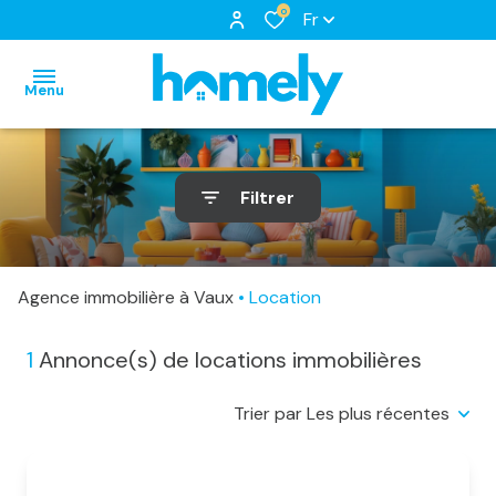
0
Fr
Menu
accueil
Filtrer
nos
biens
notre
biens
à
équipe
Agence immobilière à Vaux
Location
nos
louer
nos
locations
biens
services
1
Annonce(s) de locations immobilières
biens
loués
Trier par Les plus récentes
vendus
estimation