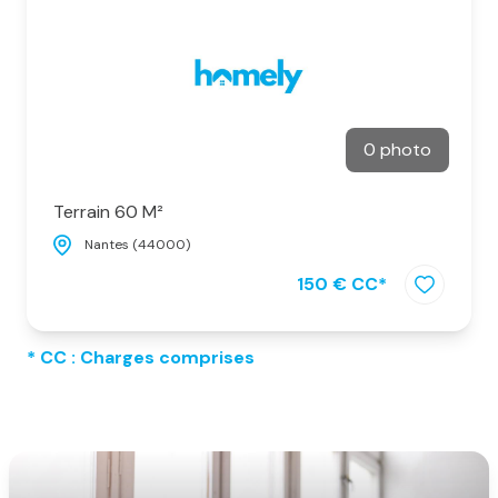
notre
agence
alerte
e-
0 photo
mail
notre
Terrain 60 M²
actualité
Nantes (44000)
150 € CC*
contact
* CC : Charges comprises