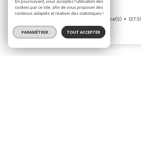
En poursuivant, vous acceptez l'utilisation des
Sous-compromis
Exclusivité
cookies par ce site, afin de vous proposer des
contenus adaptés et réaliser des statistiques !
Maison De Village 6 Pièce(s)
3 Chambre(s)
137.5
Norroy-lès-Pont-à-Mousson (54700)
PARAMÉTRER
TOUT ACCEPTER