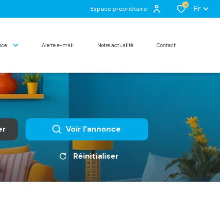
0
Fr
Espace propriétaire
ence
alerte e-mail
notre actualité
contact
er
Voir l'annonce
Réinitialiser