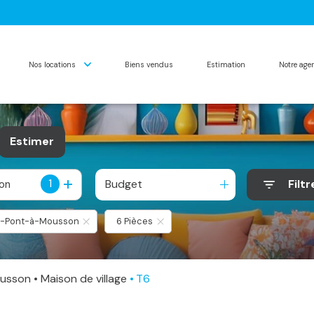
nos locations
biens vendus
estimation
notre ag
Estimer
1
Budget
Filtr
ion
e
s-Pont-à-Mousson
6 Pièces
ousson
Maison de village
T6