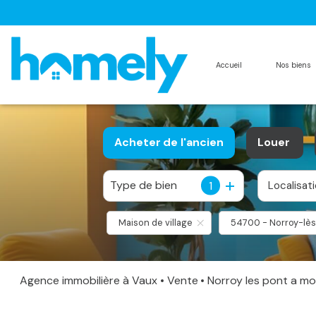
accueil
nos biens
biens à louer
notre équipe
Acheter
de l'ancien
Louer
biens loués
nos services
Type de bien
1
Localisat
De l'ancien
à l'anné
Maison de village
54700 - Norroy-lè
Agence immobilière à Vaux
Vente
Norroy les pont a m