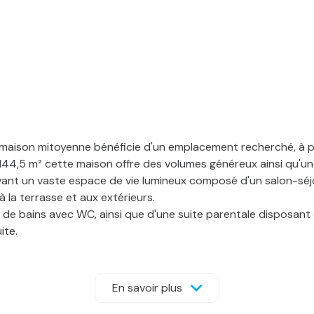
e maison mitoyenne bénéficie d'un emplacement recherché, à 
44,5 m² cette maison offre des volumes généreux ainsi qu'une
ervant un vaste espace de vie lumineux composé d'un salon-sé
à la terrasse et aux extérieurs.
de bains avec WC, ainsi que d'une suite parentale disposant d
ite.
ce de 145 m², offrant de nombreuses possibilités de stockage
ations du bien.
 10 ares, joliment arboré d'arbres fruitiers et particulièrement a
En savoir plus
éal pour profiter des beaux jours en toute tranquillité.