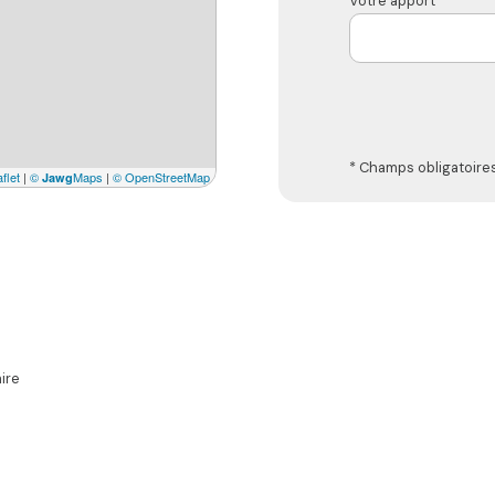
Votre apport *
* Champs obligatoire
flet
|
©
Maps
|
© OpenStreetMap
Jawg
ire