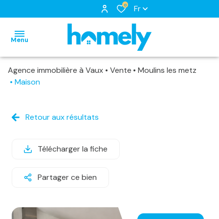
0
Fr
Menu
Agence immobilière à Vaux
Vente
Moulins les metz
accueil
Maison
nos
biens
notre
biens
Retour aux résultats
à
équipe
nos
louer
nos
locations
Télécharger la fiche
biens
services
biens
loués
Partager ce bien
vendus
estimation