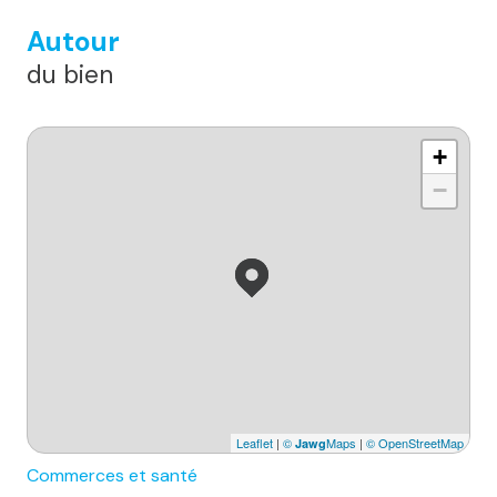
Autour
du bien
+
−
Leaflet
|
©
Maps
|
© OpenStreetMap
Jawg
Commerces et santé