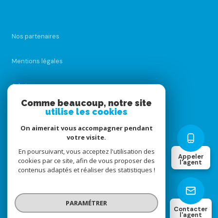
Nos partenaires
Mentions légales
Admin
Comme beaucoup, notre site
utilise les cookies
Nos honoraires
On aimerait vous accompagner pendant
Politique RGPD
votre visite.
En poursuivant, vous acceptez l'utilisation des
Appeler
cookies par ce site, afin de vous proposer des
Cookies
l'agent
contenus adaptés et réaliser des statistiques !
© 2026 | Tous droits réservés
PARAMÉTRER
Contacter
l'agent