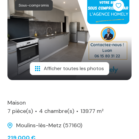
notre
Sous-compromis
agence
alerte
e-
mail
notre
actualité
Afficher toutes les photos
contact
Maison
7 pièce(s)
4 chambre(s)
139.77 m²
Moulins-lès-Metz (57160)
219 000 €