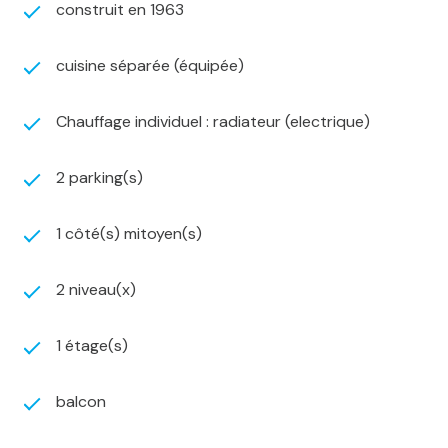
construit en 1963
• Potentiel constructible résiduel permettant une
valorisation supplémentaire du bien
• Atelier attenant à la maison offrant un espace de
cuisine séparée (équipée)
stockage supplémentaire ou un lieu idéal pour les
activités de bricolage.
Chauffage individuel : radiateur (electrique)
Les plus :
• Entrées indépendantes déjà existantes
2 parking(s)
• Deux tableaux électriques déjà installés
• Triple vitrage
• Tout-à-l'égout
1 côté(s) mitoyen(s)
• Configuration idéale pour un projet locatif, une
habitation bi-famille ou une résidence principale avec
2 niveau(x)
revenu complémentaire
Performance énergétique :
1 étage(s)
Le bien est actuellement classé E.
Une étude de rénovation énergétique a déjà été
réalisée et permettrait d'atteindre :
balcon
• Une classe énergétique B pour un montant estimé à
53 477 €