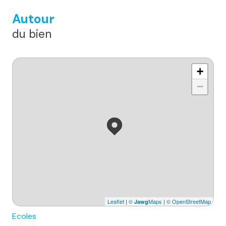
Autour
du bien
+
−
Leaflet
|
©
Maps
|
© OpenStreetMap
Jawg
Ecoles