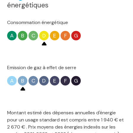
énergétiques
Consommation énergétique
A
B
C
D
E
F
G
Emission de gaz à effet de serre
A
B
C
D
E
F
G
Montant estimé des dépenses annuelles d'énergie
pour un usage standard est compris entre 1 940 € et
2 670 € . Prix moyens des énergies indexés sur les