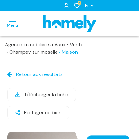
0
Fr
Menu
Agence immobilière à Vaux
Vente
accueil
Champey sur moselle
Maison
nos
biens
notre
biens
Retour aux résultats
à
équipe
nos
louer
nos
locations
Télécharger la fiche
biens
services
biens
loués
Partager ce bien
vendus
estimation