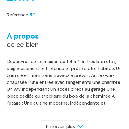
Référence
50
A propos
de ce bien
Découvrez cette maison de 114 m² en très bon état,
soigneusement entretenue et prête à être habitée. Un
bien clé en main, sans travaux à prévoir. Au rez-de-
chaussée : Une entrée avec rangements Une chambre
Un WC indépendant Un accès direct au garage Une
pièce dédiée au stockage du bois de la cheminée À
l’étage : Une cuisine moderne, indépendante et
entièrement équipée Un grand salon / séjour lumineux
avec cheminée bois, accès direct à une belle terrasse
carrelée de 21m2 et au jardin, ainsi qu’à un petit balcon
En savoir plus