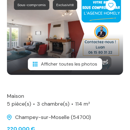
notre
Sous-compromis
Exclusivité
agence
alerte
e-
mail
notre
actualité
Afficher toutes les photos
contact
Maison
5 pièce(s)
3 chambre(s)
114 m²
Champey-sur-Moselle (54700)
220 000 €