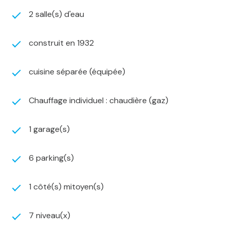
Salon-séjour de plus de 40 m²
2 salle(s) d'eau
Terrasse d'environ 36 m²
Garage fermé
Stationnement privatif pour 3 à 4 véhicules
construit en 1932
Remise d'environ 15 m²
Combles aménageables
cuisine séparée (équipée)
Secteur calme et recherché
Quelques travaux de rafraîchissement sont à prévoir
Chauffage individuel : chaudière (gaz)
afin de révéler tout le potentiel de cette maison.
DPE : E
Chauffage individuel au gaz.
1 garage(s)
Pour tout renseignement complémentaire ou pour
organiser une visite, contactez Luan au 06 15 80 31 22.
6 parking(s)
1 côté(s) mitoyen(s)
7 niveau(x)