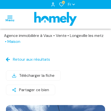
0
Fr
Menu
Agence immobilière à Vaux
Vente
Longeville les metz
accueil
Maison
nos
biens
notre
biens
Retour aux résultats
à
équipe
nos
louer
nos
locations
Télécharger la fiche
biens
services
biens
loués
Partager ce bien
vendus
estimation