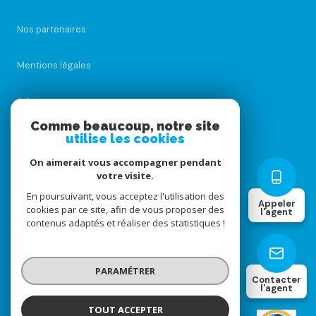
Nos partenaires
Mentions légales
Admin
Comme beaucoup, notre site
utilise les cookies
Nos honoraires
On aimerait vous accompagner pendant
Politique RGPD
votre visite.
En poursuivant, vous acceptez l'utilisation des
Appeler
cookies par ce site, afin de vous proposer des
Cookies
l'agent
contenus adaptés et réaliser des statistiques !
© 2026 | Tous droits réservés
PARAMÉTRER
Contacter
l'agent
Réalisé par
TOUT ACCEPTER