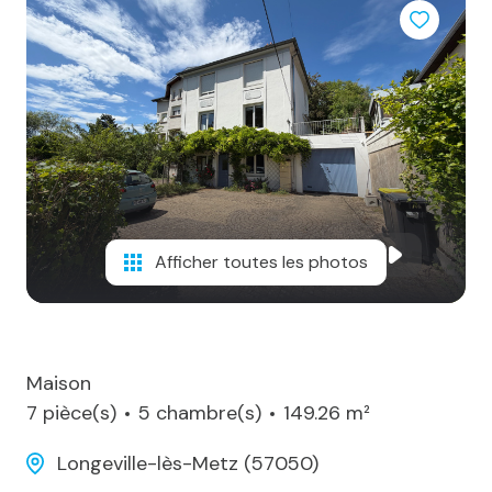
notre
agence
alerte
e-
mail
notre
actualité
Afficher toutes les photos
contact
Maison
7 pièce(s)
5 chambre(s)
149.26 m²
Longeville-lès-Metz (57050)