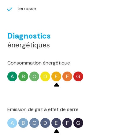
terrasse
Diagnostics
énergétiques
Consommation énergétique
A
B
C
D
E
F
G
Emission de gaz à effet de serre
A
B
C
D
E
F
G