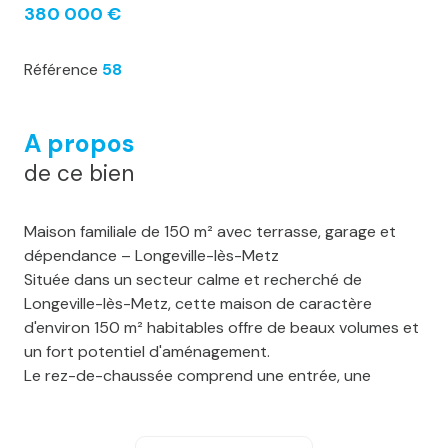
380 000 €
Référence
58
A propos
de ce bien
Maison familiale de 150 m² avec terrasse, garage et
dépendance – Longeville-lès-Metz
Située dans un secteur calme et recherché de
Longeville-lès-Metz, cette maison de caractère
d'environ 150 m² habitables offre de beaux volumes et
un fort potentiel d'aménagement.
Le rez-de-chaussée comprend une entrée, une
grande chambre avec salle d'eau privative entièrement
rénovée en 2025 (douche et WC) ainsi qu'une
seconde chambre avec espace douche.