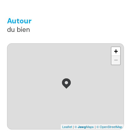
Autour
du bien
+
−
Leaflet
|
©
Maps
|
© OpenStreetMap
Jawg