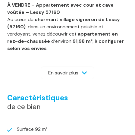
À VENDRE – Appartement avec cour et cave
voûtée – Lessy 57160
Au cœur du
charmant village vigneron de Lessy
(57160)
, dans un environnement paisible et
verdoyant, venez découvrir cet
appartement en
rez-de-chaussée
d’environ
91,98 m²
, à
configurer
selon vos envies
.
Situé au sein d’une
petite copropriété
, le bien
bénéficie d’une
entrée indépendante
, d’une
grande
cour privée de 58 m²,
idéale pour profiter de
En savoir plus
l’extérieur en toute tranquillité, sans entretien.
Il se compose actuellement :
D’une
pièce de vie
spacieuse de 28 m2 (cuisine /
Caractéristiques
salon / séjour),
de ce bien
De
2 chambres
,
D’une
salle d’eau
,
D’un
WC séparé
.
En complément, vous disposerez d’une
grande cave
Surface 92 m²