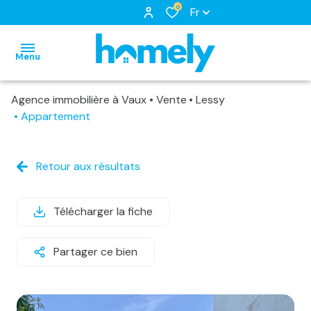
0
Fr
Menu
Agence immobilière à Vaux
Vente
Lessy
accueil
Appartement
nos
biens
notre
biens
Retour aux résultats
à
équipe
nos
louer
nos
locations
Télécharger la fiche
biens
services
biens
loués
Partager ce bien
vendus
estimation