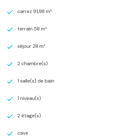
voûtée de 55 m²
, accessible depuis l’appartement :
un atout rare pour du stockage, un atelier ou même
carrez 91,98 m²
un aménagement futur (cave à vin...)
L’appartement est vendu
brut
, avec les
arrivées
terrain 58 m²
d’eau, de gaz et d’électricité déjà en place
.
Toiture récente.
Travaux d’aménagement à prévoir :
une belle opportunité de créer un espace de vie
séjour 28 m²
unique à votre image.
À visiter rapidement !
2 chambre(s)
1 salle(s) de bain
1 niveau(x)
2 étage(s)
cave