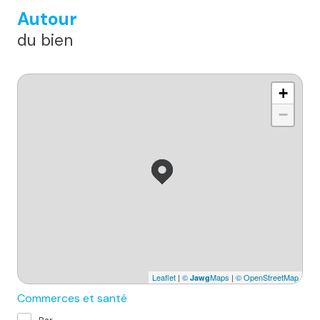
Autour
du bien
+
−
Leaflet
|
©
Maps
|
© OpenStreetMap
Jawg
Commerces et santé