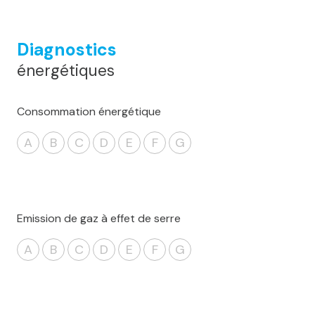
Diagnostics
énergétiques
Consommation énergétique
A
B
C
D
E
F
G
Emission de gaz à effet de serre
A
B
C
D
E
F
G