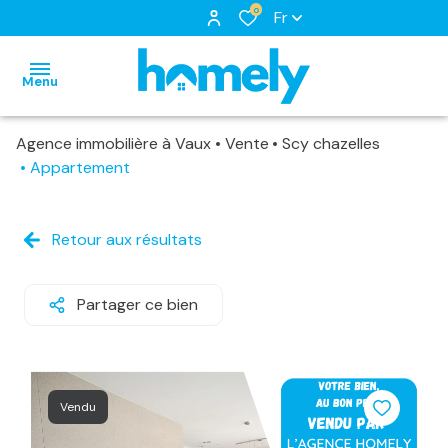
0
Fr
Menu
Agence immobilière à Vaux
Vente
Scy chazelles
accueil
Appartement
nos
biens
notre
biens
Retour aux résultats
à
équipe
nos
louer
nos
locations
Partager ce bien
biens
services
biens
loués
vendus
Vendu
estimation