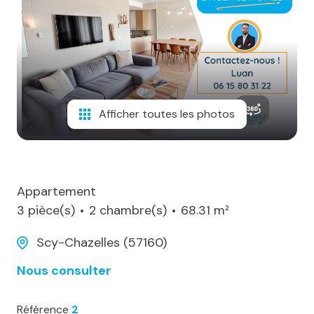
notre
agence
alerte
e-
mail
Afficher toutes les photos
notre
actualité
contact
Appartement
3 pièce(s)
2 chambre(s)
68.31 m²
Scy-Chazelles (57160)
Nous consulter
Référence
2