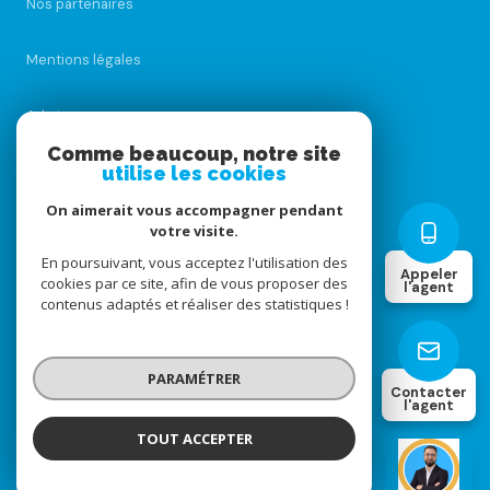
Nos partenaires
Mentions légales
Admin
Comme beaucoup, notre site
utilise les cookies
Nos honoraires
On aimerait vous accompagner pendant
Politique RGPD
votre visite.
En poursuivant, vous acceptez l'utilisation des
Appeler
cookies par ce site, afin de vous proposer des
Cookies
l'agent
contenus adaptés et réaliser des statistiques !
© 2026 | Tous droits réservés
PARAMÉTRER
Contacter
l'agent
Réalisé par
TOUT ACCEPTER
Luan FERNÁNDEZ
Négociateur