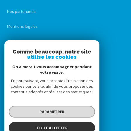
Nos partenaires
Mentions légales
Admin
Comme beaucoup, notre site
Nos honoraires
utilise les cookies
On aimerait vous accompagner pendant
Politique RGPD
votre visite.
En poursuivant, vous acceptez l'utilisation des
Cookies
cookies par ce site, afin de vous proposer des
contenus adaptés et réaliser des statistiques !
© 2026 | Tous droits réservés
PARAMÉTRER
Réalisé par
TOUT ACCEPTER