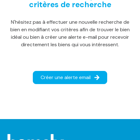
critères de recherche
notre
agence
N'hésitez pas à effectuer une nouvelle recherche de
alerte
bien en modifiant vos critères afin de trouver le bien
e-
idéal ou bien à créer une alerte e-mail pour recevoir
directement les biens qui vous intéressent.
mail
notre
actualité
Créer une alerte email
contact