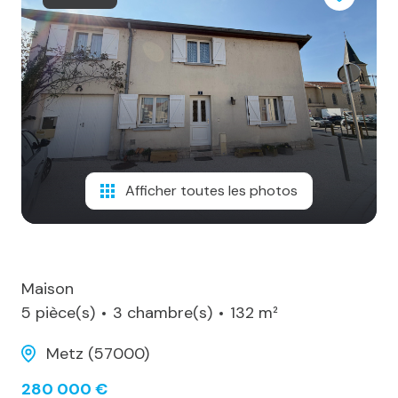
notre
agence
alerte
e-
mail
notre
Afficher toutes les photos
actualité
contact
Maison
5 pièce(s)
3 chambre(s)
132 m²
Metz (57000)
280 000 €