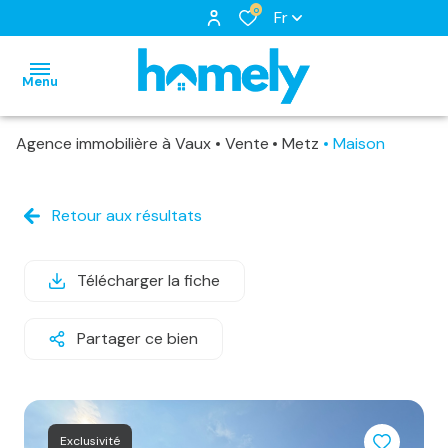
0
Fr
Menu
Agence immobilière à Vaux
Vente
Metz
Maison
accueil
nos
Retour aux résultats
biens
notre
biens
à
équipe
nos
louer
Télécharger la fiche
nos
locations
biens
services
Partager ce bien
biens
loués
vendus
estimation
Exclusivité