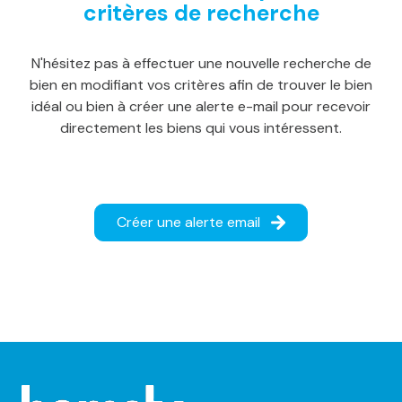
critères de recherche
notre
agence
N'hésitez pas à effectuer une nouvelle recherche de
alerte
bien en modifiant vos critères afin de trouver le bien
e-
idéal ou bien à créer une alerte e-mail pour recevoir
directement les biens qui vous intéressent.
mail
notre
actualité
Créer une alerte email
contact