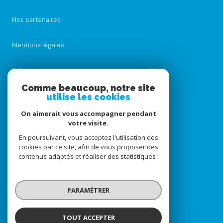
Nos partenaires
Mentions légales
Admin
Comme beaucoup, notre site
Nos honoraires
utilise les cookies
On aimerait vous accompagner pendant
Politique RGPD
votre visite.
En poursuivant, vous acceptez l'utilisation des
Cookies
cookies par ce site, afin de vous proposer des
contenus adaptés et réaliser des statistiques !
© 2026 | Tous droits réservés
PARAMÉTRER
Réalisé par
TOUT ACCEPTER